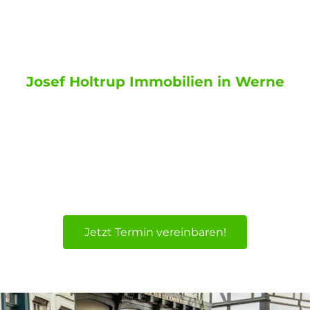
Immobilien Makler
Münsterland & Ruhrgebiet
Josef Holtrup Immobilien in Werne
Immobilienkompetenz im Münsterland &
Ruhrgebiet: Ihr vertrauensvoller Partner bei
Immobilien-Kauf oder Hausverkauf, für die
Regionen Werne, Unna, Hamm, als
Immobilienmakler z.B. auch für Kamen,
Bergkamen, Waltrop, Selm, u.v.m.
Jetzt Termin vereinbaren!