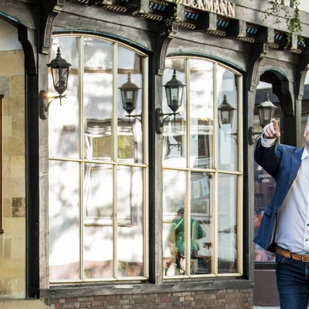
zu uns
Unsere Leistungen
Immobilien
up Immobilien e.K.
en Markert
Ihre Anfrage
Straße 30
ne
Immobilienbewertung
 62 080
Für Verkäufer
trup-immobilien.de
Für Vermieter
Pflegeimmobilien
Blog