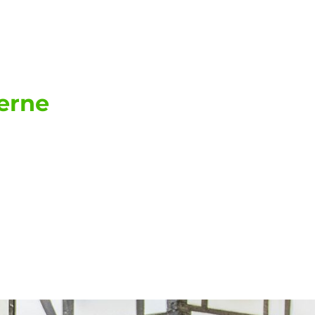
erland &
erne
bilien-Kauf oder Hausverkauf, für
amen, Waltrop, Selm, u.v.m.