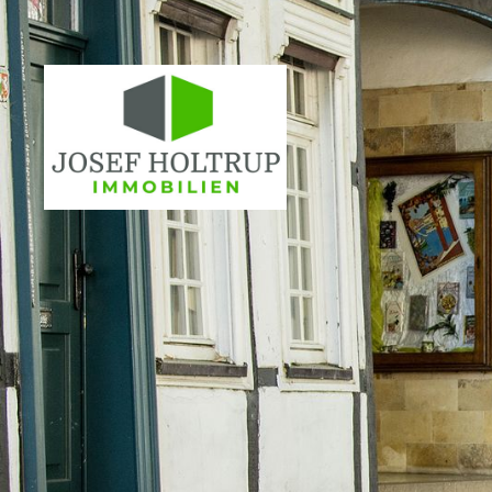
Kontakt 
Josef Holtr
Inhaber: Sv
Stockumer 
59368 Wer
02389 92
info@hol