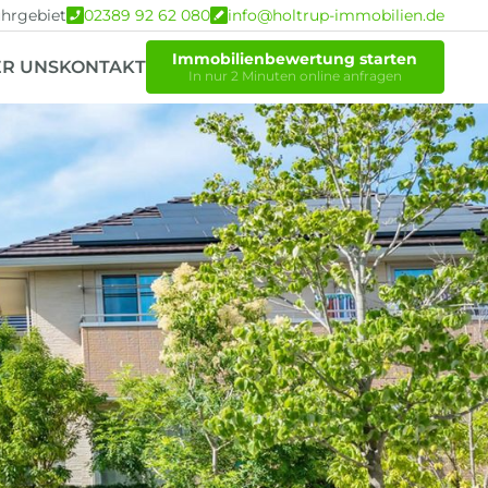
hrgebiet
02389 92 62 080
info@holtrup-immobilien.de
Immobilienbewertung starten
R UNS
KONTAKT
In nur 2 Minuten online anfragen