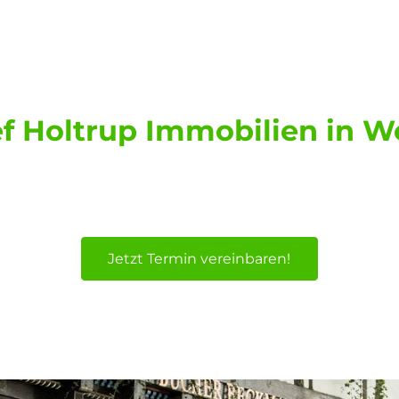
ien Makler Münst
Ruhrgebiet
ef Holtrup Immobilien in W
nd & Ruhrgebiet: Ihr vertrauensvoller Partner bei Immo
Hamm, als Immobilienmakler z.B. auch für Kamen, Bergk
Jetzt Termin vereinbaren!