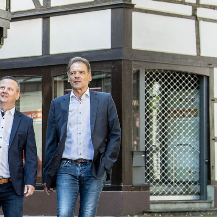
Informationen
Immobilienmakler
Leistungen
Über uns
Kontakt
Maklergebiet
Datenschutz
Impressum
Cookie-Einstellungen