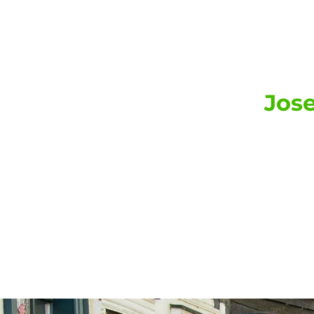
Immobil
Jos
Immobilienkompetenz im Münsterla
die Regionen Werne, Unna, 