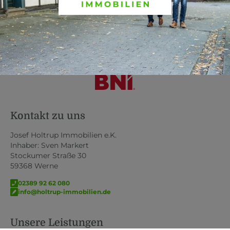
Kontakt zu uns
Josef Holtrup Immobilien e.K.
Inhaber: Sven Markert
Stockumer Straße 30
59368 Werne
02389 92 62 080
info@holtrup-immobilien.de
Unsere Leistungen