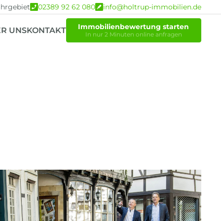
hrgebiet
02389 92 62 080
info@holtrup-immobilien.de
Immobilienbewertung starten
R UNS
KONTAKT
In nur 2 Minuten online anfragen