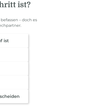
ritt ist?
u befassen – doch es
echpartner.
f ist
tscheiden