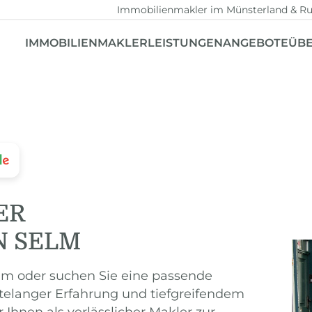
Immobilienmakler im Münsterland & Ru
IMMOBILIENMAKLER
LEISTUNGEN
ANGEBOTE
ÜBE
ER
N SELM
elm oder suchen Sie eine passende
telanger Erfahrung und tiefgreifendem
Ihnen als verlässlicher Makler zur