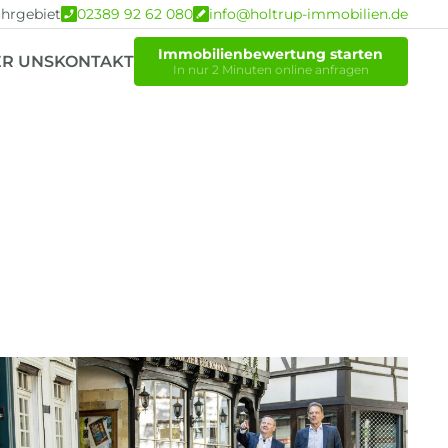
hrgebiet
02389 92 62 080
info@holtrup-immobilien.de
Immobilienbewertung starten
R UNS
KONTAKT
In nur 2 Minuten online anfragen