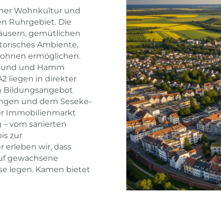
rner Wohnkultur und
hen Ruhrgebiet. Die
häusern, gemütlichen
storisches Ambiente,
ohnen ermöglichen.
rtmund und Hamm
2 liegen in direkter
en Bildungsangebot
htungen und dem Seseke-
er Immobilienmarkt
g – vom sanierten
is zur
erleben wir, dass
auf gewachsene
ise legen. Kamen bietet