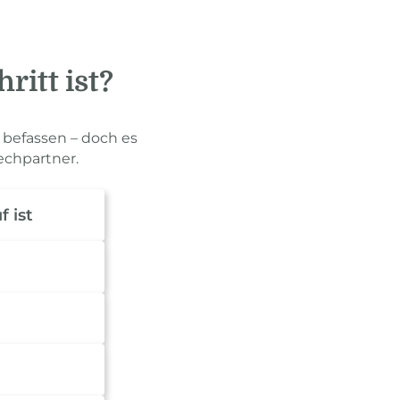
ritt ist?
u befassen – doch es
echpartner.
f ist