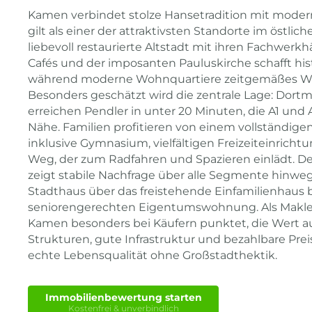
Kamen verbindet stolze Hansetradition mit mode
gilt als einer der attraktivsten Standorte im östlic
liebevoll restaurierte Altstadt mit ihren Fachwerk
Cafés und der imposanten Pauluskirche schafft hi
während moderne Wohnquartiere zeitgemäßes W
Besonders geschätzt wird die zentrale Lage: Do
erreichen Pendler in unter 20 Minuten, die A1 und A
Nähe. Familien profitieren von einem vollständig
inklusive Gymnasium, vielfältigen Freizeiteinric
Weg, der zum Radfahren und Spazieren einlädt. D
zeigt stabile Nachfrage über alle Segmente hinwe
Stadthaus über das freistehende Einfamilienhaus b
seniorengerechten Eigentumswohnung. Als Makler 
Kamen besonders bei Käufern punktet, die Wert 
Strukturen, gute Infrastruktur und bezahlbare Pre
echte Lebensqualität ohne Großstadthektik.
Immobilienbewertung starten
Kostenfrei & unverbindlich